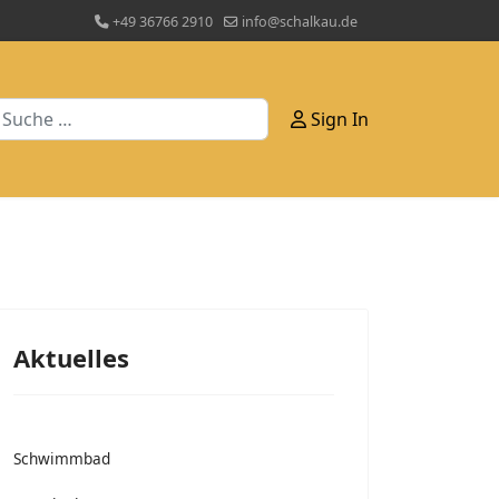
+49 36766 2910
info@schalkau.de
uchen
Sign In
Aktuelles
Schwimmbad